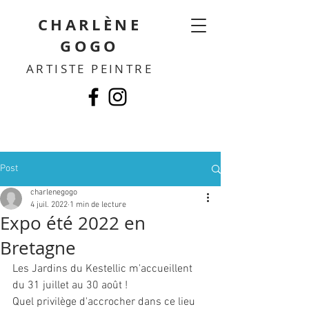
CHARLÈNE
GOGO
ARTISTE PEINTRE
Post
charlenegogo
4 juil. 2022
1 min de lecture
Expo été 2022 en
Bretagne
Les Jardins du Kestellic m'accueillent 
du 31 juillet au 30 août !
Quel privilège d'accrocher dans ce lieu 