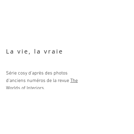
La vie, la vraie
Série cosy d'après des photos
d'anciens numéros de la revue
The
Worlds of Interiors
.
Je continue cette série quand j'ai le
temps.
Aquarelles sur papier, 40x30 cm
(format encadrées).